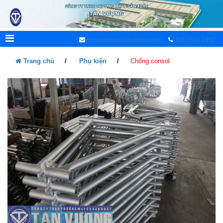
tanvuongsteel@yahoo.com
024.3514.1997
Trang chủ
Phụ kiện
Chống consol