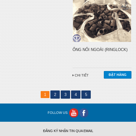
ỐNG NỐI NGOÀI (RINGLOCK)
CHI TIẾT
1
2
3
4
5
FOLLOW US:
ĐĂNG KÝ NHẬN TIN QUA EMAIL