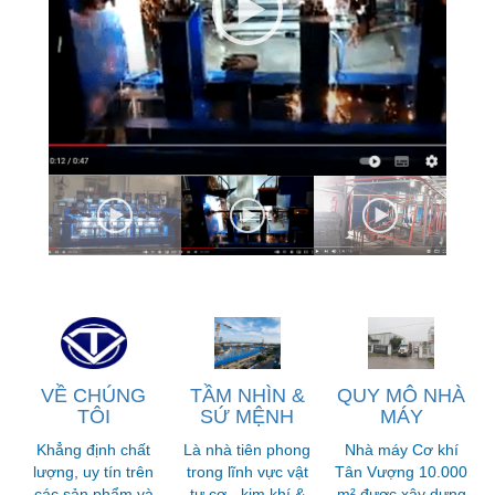
VỀ CHÚNG
TẦM NHÌN &
QUY MÔ NHÀ
TÔI
SỨ MỆNH
MÁY
Khẳng định chất
Là nhà tiên phong
Nhà máy Cơ khí
lượng, uy tín trên
trong lĩnh vực vật
Tân Vượng 10.000
các sản phẩm và
tư cơ - kim khí &
m² được xây dựng