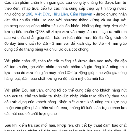
Các sàn phẩm chân kích giàn giáo của công ty chúng tôi được làm từ
thép đen, nhập trực tiếp từ các nhà cung cấp thép uy tín trong nước
như công ty
190
,
Việt Đức
,
Hữu Liên
,
Cẩm Nguyên
- được chứng nhận
đạt tiêu chuẩn chịu lực cao với phương thẳng đứng và va đạp với
phương ngang cùng nhiều tiêu chuẩn khác. Những ống thép đen chất
lượng tiêu chuẩn Q235 sẽ được đưa vào máy lăn ren - tạo ra mối ren
sâu và chắc chắn giúp đảm bảo an toàn đến mức tối đa. Ống kích có
độ dày tiêu chuẩn từ 2.5 - 3 mm với đế kích dày từ 3.5 - 4 mm giúp
củng cố độ thăng bằng và chịu lực của cột chống.
Với phần chân đế, thép tôn cắt miếng sẽ được đưa vào máy đột dập
để tạo khuôn, tạo điểm nhấn cho sản phẩm và gia tăng khả năng chịu
lực - sau đó đưa lên giàn máy hàn CO2 tự động giúp cho việc gia công
hàng loạt, đảm bảo chất lượng và độ thẩm mỹ của mối hàn.
Với phần Ecu nút vặn, chúng tôi có thể cung cấp cho khách hàng nút
vặn ecu tai chế tạo hoặc tai thép đúc nhập khẩu trực tiếp tùy theo nhu
cầu sử dụng của khách hàng. Nhận biết được khả năng chịu lực phụ
thuộc vào giữa phần thân và nút ecu, chúng tôi luôn cẩn trọng chọn lựa
các nút ecu có chất lượng cao
Sau khi kiểm tra các mối hàn, khớp ren, chi tiết kỹ thuật đảm bảo chất