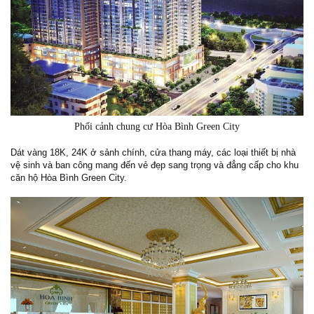
Phối cảnh chung cư Hòa Bình Green City
Dát vàng 18K, 24K ở sảnh chính, cửa thang máy, các loại thiết bị nhà
vệ sinh và ban công mang đến vẻ đẹp sang trọng và đẳng cấp cho khu
căn hộ Hòa Bình Green City.