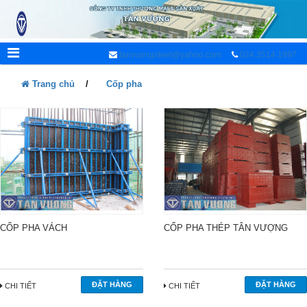
tanvuongsteel@yahoo.com
024.3514.1997
Trang chủ
/
Cốp pha
CỐP PHA VÁCH
CỐP PHA THÉP TÂN VƯỢNG
CHI TIẾT
CHI TIẾT